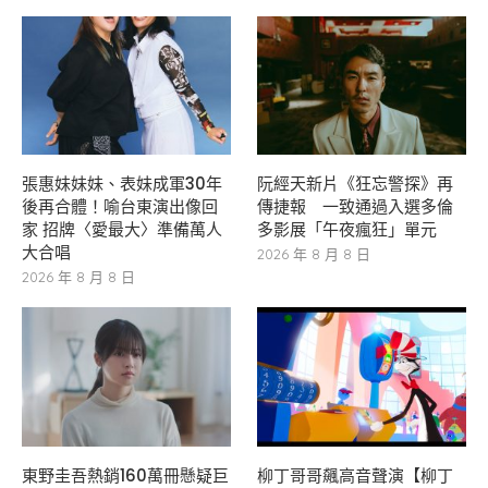
張惠妹妹妹、表妹成軍30年
阮經天新片《狂忘警探》再
後再合體！喻台東演出像回
傳捷報 一致通過入選多倫
家 招牌〈愛最大〉準備萬人
多影展「午夜瘋狂」單元
大合唱
2026 年 8 月 8 日
2026 年 8 月 8 日
東野圭吾熱銷160萬冊懸疑巨
柳丁哥哥飆高音聲演【柳丁