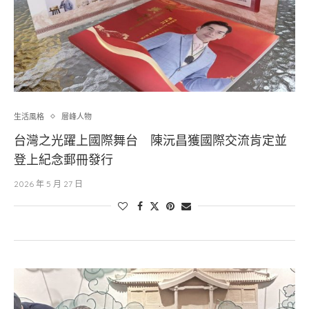
生活風格
層峰⼈物
台灣之光躍上國際舞台 陳沅昌獲國際交流肯定並
登上紀念郵冊發行
2026 年 5 月 27 日