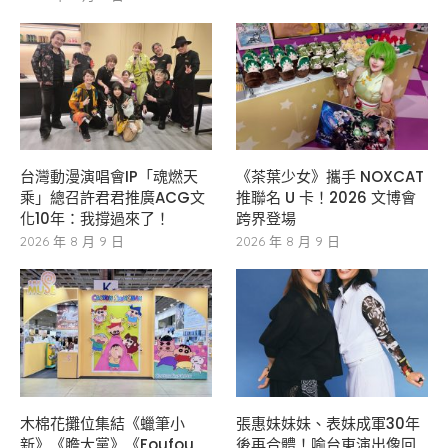
台灣動漫演唱會IP「魂燃天
《茶葉少女》攜手 NOXCAT
乘」總召許君君推廣ACG文
推聯名 U 卡！2026 文博會
化10年：我撐過來了！
跨界登場
2026 年 8 月 9 日
2026 年 8 月 9 日
木棉花攤位集結《蠟筆小
張惠妹妹妹、表妹成軍30年
新》《膽大黨》《Foufou
後再合體！喻台東演出像回