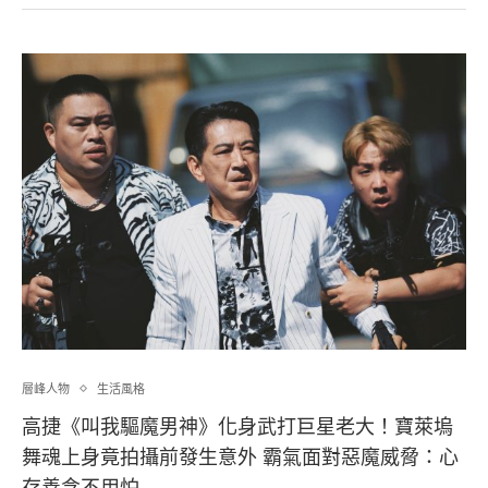
層峰⼈物
生活風格
高捷《叫我驅魔男神》化身武打巨星老大！寶萊塢
舞魂上身竟拍攝前發生意外 霸氣面對惡魔威脅：心
存善念不用怕