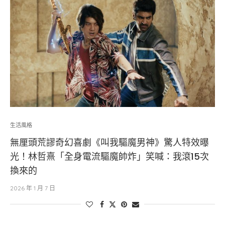
生活風格
無厘頭荒謬奇幻喜劇《叫我驅魔男神》驚人特效曝
光！林哲熹「全身電流驅魔帥炸」笑喊：我滾15次
換來的
2026 年 1 月 7 日