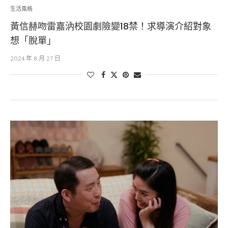
生活風格
黃信赫吻雷嘉汭校園劇險變18禁！求導演介紹對象
想「脫單」
2024 年 8 月 27 日