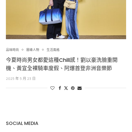
品味時尚
層峰⼈物
生活風格
今夏時尚男女都愛這種Chill感！劉以豪洗臉重開
機、黃宣全裸騎車度假、阿爆首登非洲音樂節
2025 年 5 月 23 日
SOCIAL MEDIA