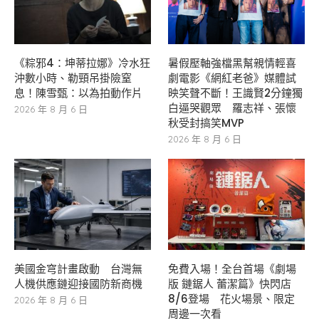
《粽邪4：坤蒂拉娜》冷水狂
暑假壓軸強檔黑幫親情輕喜
沖數小時、勒頸吊掛險窒
劇電影《網紅老爸》媒體試
息！陳雪甄：以為拍動作片
映笑聲不斷！王識賢2分鐘獨
白逼哭觀眾 羅志祥、張懷
2026 年 8 月 6 日
秋受封搞笑MVP
2026 年 8 月 6 日
美國金穹計畫啟動 台灣無
免費入場！全台首場《劇場
人機供應鏈迎接國防新商機
版 鏈鋸人 蕾潔篇》快閃店
8/6登場 花火場景、限定
2026 年 8 月 6 日
周邊一次看