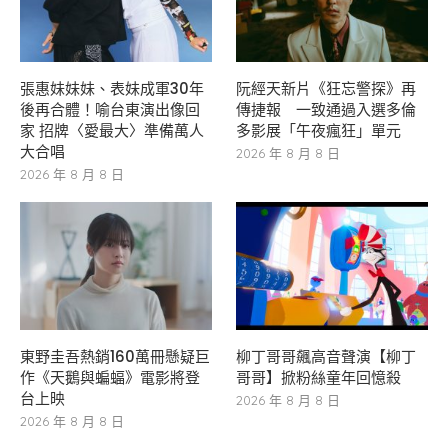
張惠妹妹妹、表妹成軍30年
阮經天新片《狂忘警探》再
後再合體！喻台東演出像回
傳捷報 一致通過入選多倫
家 招牌〈愛最大〉準備萬人
多影展「午夜瘋狂」單元
大合唱
2026 年 8 月 8 日
2026 年 8 月 8 日
東野圭吾熱銷160萬冊懸疑巨
柳丁哥哥飆高音聲演【柳丁
作《天鵝與蝙蝠》電影將登
哥哥】掀粉絲童年回憶殺
台上映
2026 年 8 月 8 日
2026 年 8 月 8 日