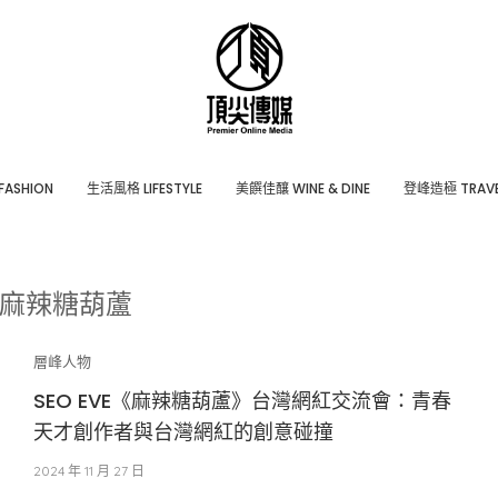
ASHION
⽣活風格 LIFESTYLE
美饌佳釀 WINE & DINE
登峰造極 TRAVE
麻辣糖葫蘆
層峰⼈物
SEO EVE《麻辣糖葫蘆》台灣網紅交流會：青春
天才創作者與台灣網紅的創意碰撞
2024 年 11 月 27 日