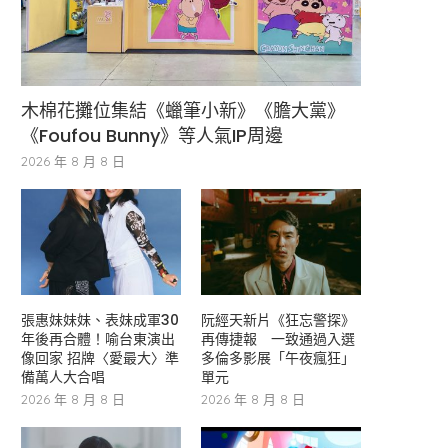
木棉花攤位集結《蠟筆小新》《膽大黨》
《Foufou Bunny》等人氣IP周邊
2026 年 8 月 8 日
張惠妹妹妹、表妹成軍30
阮經天新片《狂忘警探》
年後再合體！喻台東演出
再傳捷報 一致通過入選
像回家 招牌〈愛最大〉準
多倫多影展「午夜瘋狂」
備萬人大合唱
單元
2026 年 8 月 8 日
2026 年 8 月 8 日