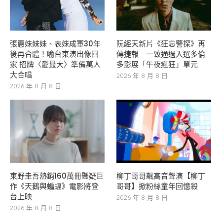
張惠妹妹妹、表妹成軍30年
阮經天新片《狂忘警探》再
後再合體！喻台東演出像回
傳捷報 一致通過入選多倫
家 招牌〈愛最大〉準備萬人
多影展「午夜瘋狂」單元
大合唱
2026 年 8 月 8 日
2026 年 8 月 8 日
東野圭吾熱銷160萬冊懸疑巨
柳丁哥哥飆高音聲演【柳丁
作《天鵝與蝙蝠》電影將登
哥哥】掀粉絲童年回憶殺
台上映
2026 年 8 月 8 日
2026 年 8 月 8 日