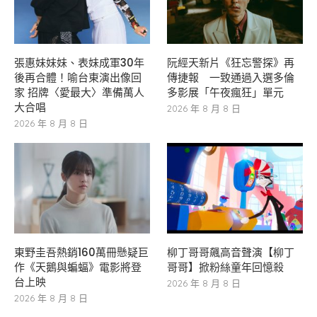
張惠妹妹妹、表妹成軍30年
阮經天新片《狂忘警探》再
後再合體！喻台東演出像回
傳捷報 一致通過入選多倫
家 招牌〈愛最大〉準備萬人
多影展「午夜瘋狂」單元
大合唱
2026 年 8 月 8 日
2026 年 8 月 8 日
東野圭吾熱銷160萬冊懸疑巨
柳丁哥哥飆高音聲演【柳丁
作《天鵝與蝙蝠》電影將登
哥哥】掀粉絲童年回憶殺
台上映
2026 年 8 月 8 日
2026 年 8 月 8 日