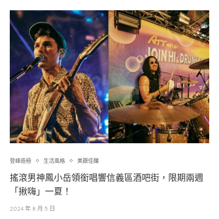
登峰造極
生活風格
美饌佳釀
搖滾男神鳳小岳領銜唱響信義區酒吧街，限期兩週
「揪嗨」一夏！
2024 年 8 月 5 日