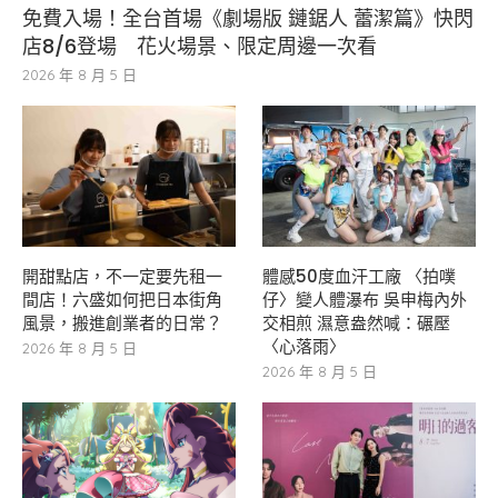
免費入場！全台首場《劇場版 鏈鋸人 蕾潔篇》快閃
店8/6登場 花火場景、限定周邊一次看
2026 年 8 月 5 日
開甜點店，不一定要先租一
體感50度血汗工廠 〈拍噗
間店！六盛如何把日本街角
仔〉變人體瀑布 吳申梅內外
風景，搬進創業者的日常？
交相煎 濕意盎然喊：碾壓
〈心落雨〉
2026 年 8 月 5 日
2026 年 8 月 5 日