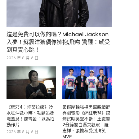
這是免費可以做的嗎？Michael Jackson
入夢！蘇震洋獲偶像擁抱,飛吻 驚醒：感受
到真實心跳！
2026 年 8 月 6 日
《粽邪4：坤蒂拉娜》冷
暑假壓軸強檔黑幫親情輕
水狂沖數小時、勒頸吊掛
喜劇電影《網紅老爸》媒
險窒息！陳雪甄：以為拍
體試映笑聲不斷！王識賢
動作片
2分鐘獨白逼哭觀眾 羅
志祥、張懷秋受封搞笑
2026 年 8 月 6 日
MVP