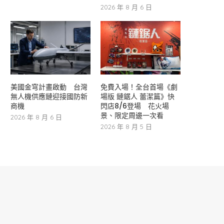
2026 年 8 月 6 日
美國金穹計畫啟動 台灣
免費入場！全台首場《劇
無人機供應鏈迎接國防新
場版 鏈鋸人 蕾潔篇》快
商機
閃店8/6登場 花火場
景、限定周邊一次看
2026 年 8 月 6 日
2026 年 8 月 5 日