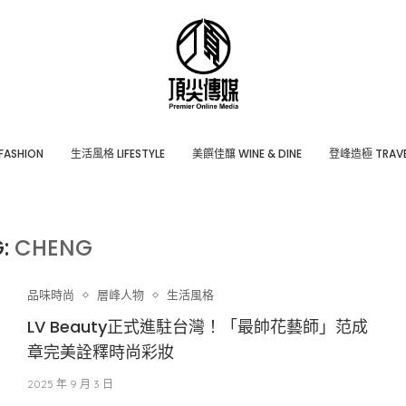
ASHION
⽣活風格 LIFESTYLE
美饌佳釀 WINE & DINE
登峰造極 TRAVE
G:
CHENG
品味時尚
層峰⼈物
生活風格
LV Beauty正式進駐台灣！「最帥花藝師」范成
章完美詮釋時尚彩妝
2025 年 9 月 3 日