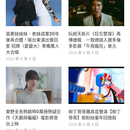
張惠妹妹妹、表妹成軍30年
阮經天新片《狂忘警探》再
後再合體！喻台東演出像回
傳捷報 一致通過入選多倫
家 招牌〈愛最大〉準備萬人
多影展「午夜瘋狂」單元
大合唱
2026 年 8 月 8 日
2026 年 8 月 8 日
東野圭吾熱銷160萬冊懸疑巨
柳丁哥哥飆高音聲演【柳丁
作《天鵝與蝙蝠》電影將登
哥哥】掀粉絲童年回憶殺
台上映
2026 年 8 月 8 日