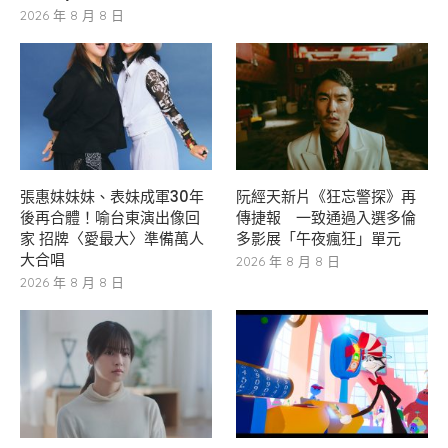
2026 年 8 月 8 日
張惠妹妹妹、表妹成軍30年
阮經天新片《狂忘警探》再
後再合體！喻台東演出像回
傳捷報 一致通過入選多倫
家 招牌〈愛最大〉準備萬人
多影展「午夜瘋狂」單元
大合唱
2026 年 8 月 8 日
2026 年 8 月 8 日