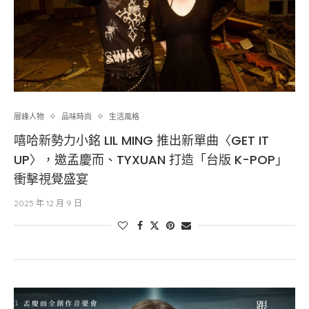
層峰⼈物
品味時尚
生活風格
嘻哈新勢力小銘 LIL MING 推出新單曲〈GET IT
UP〉，邀孟慶而、TYXUAN 打造「台版 K-POP」
衝擊視覺盛宴
2025 年 12 月 9 日