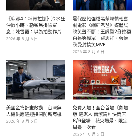
《粽邪4：坤蒂拉娜》冷水狂
暑假壓軸強檔黑幫親情輕喜
沖數小時、勒頸吊掛險窒
劇電影《網紅老爸》媒體試
息！陳雪甄：以為拍動作片
映笑聲不斷！王識賢2分鐘獨
白逼哭觀眾 羅志祥、張懷
2026 年 8 月 6 日
秋受封搞笑MVP
2026 年 8 月 6 日
美國金穹計畫啟動 台灣無
免費入場！全台首場《劇場
人機供應鏈迎接國防新商機
版 鏈鋸人 蕾潔篇》快閃店
8/6登場 花火場景、限定
2026 年 8 月 6 日
周邊一次看
2026 年 8 月 5 日