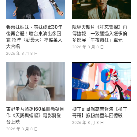
張惠妹妹妹、表妹成軍30年
阮經天新片《狂忘警探》再
後再合體！喻台東演出像回
傳捷報 一致通過入選多倫
家 招牌〈愛最大〉準備萬人
多影展「午夜瘋狂」單元
大合唱
2026 年 8 月 8 日
2026 年 8 月 8 日
東野圭吾熱銷160萬冊懸疑巨
柳丁哥哥飆高音聲演【柳丁
作《天鵝與蝙蝠》電影將登
哥哥】掀粉絲童年回憶殺
台上映
2026 年 8 月 8 日
2026 年 8 月 8 日