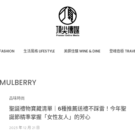
ASHION
⽣活風格 LIFESTYLE
美饌佳釀 WINE & DINE
登峰造極 TRAVE
MULBERRY
品味時尚
聖誕禮物寶藏清單｜6種推薦送禮不踩雷！今年聖
誕節精準掌握「女性友人」的芳心
2023 年 12 月 21 日