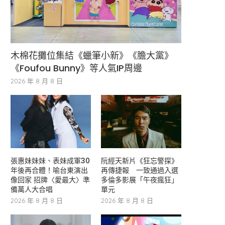
木棉花攤位集結《蠟筆小新》《膽大黨》
《Foufou Bunny》等人氣IP周邊
2026 年 8 月 8 日
張惠妹妹妹、表妹成軍30
阮經天新片《狂忘警探》
年後再合體！喻台東演出
再傳捷報 一致通過入選
像回家 招牌〈愛最大〉準
多倫多影展「午夜瘋狂」
備萬人大合唱
單元
2026 年 8 月 8 日
2026 年 8 月 8 日