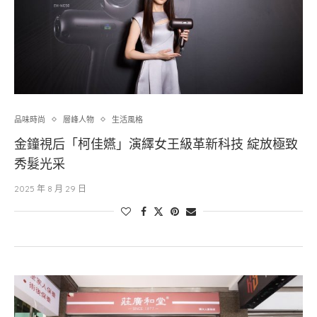
品味時尚
層峰⼈物
生活風格
金鐘視后「柯佳嬿」演繹女王級革新科技 綻放極致
秀髮光采
2025 年 8 月 29 日