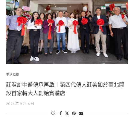
生活風格
莊淑旂中醫傳承再啟｜第四代傳人莊美如於臺北開
設首家轉大人創始實體店
2024 年 9 月 6 日