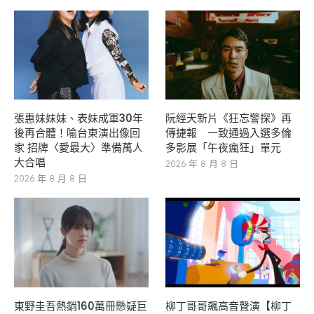
張惠妹妹妹、表妹成軍30年
阮經天新片《狂忘警探》再
後再合體！喻台東演出像回
傳捷報 一致通過入選多倫
家 招牌〈愛最大〉準備萬人
多影展「午夜瘋狂」單元
大合唱
2026 年 8 月 8 日
2026 年 8 月 8 日
東野圭吾熱銷160萬冊懸疑巨
柳丁哥哥飆高音聲演【柳丁