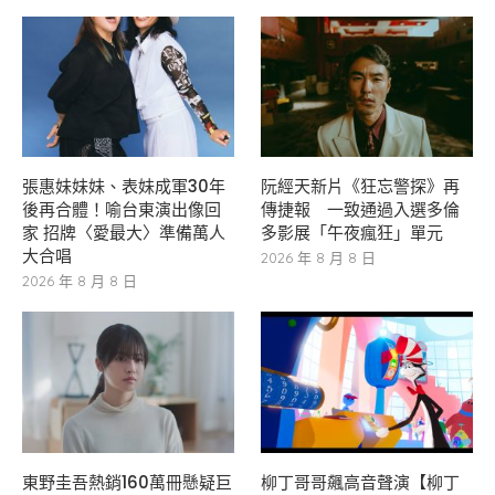
張惠妹妹妹、表妹成軍30年
阮經天新片《狂忘警探》再
後再合體！喻台東演出像回
傳捷報 一致通過入選多倫
家 招牌〈愛最大〉準備萬人
多影展「午夜瘋狂」單元
大合唱
2026 年 8 月 8 日
2026 年 8 月 8 日
東野圭吾熱銷160萬冊懸疑巨
柳丁哥哥飆高音聲演【柳丁