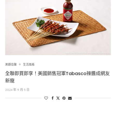
美饌佳釀
生活風格
全聯即買即享！美國銷售冠軍Tabasco辣醬成網友
新寵
2024 年 9 月 5 日