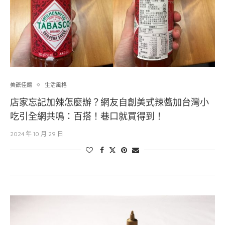
美饌佳釀
生活風格
店家忘記加辣怎麼辦？網友自創美式辣醬加台灣小
吃引全網共鳴：百搭！巷口就買得到！
2024 年 10 月 29 日