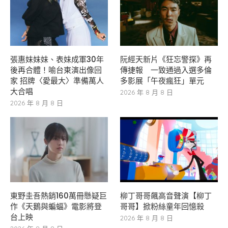
張惠妹妹妹、表妹成軍30年
阮經天新片《狂忘警探》再
後再合體！喻台東演出像回
傳捷報 一致通過入選多倫
家 招牌〈愛最大〉準備萬人
多影展「午夜瘋狂」單元
大合唱
2026 年 8 月 8 日
2026 年 8 月 8 日
東野圭吾熱銷160萬冊懸疑巨
柳丁哥哥飆高音聲演【柳丁
作《天鵝與蝙蝠》電影將登
哥哥】掀粉絲童年回憶殺
台上映
2026 年 8 月 8 日