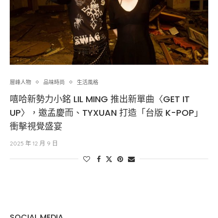
層峰⼈物
品味時尚
生活風格
嘻哈新勢力小銘 LIL MING 推出新單曲〈GET IT
UP〉，邀孟慶而、TYXUAN 打造「台版 K-POP」
衝擊視覺盛宴
2025 年 12 月 9 日
SOCIAL MEDIA