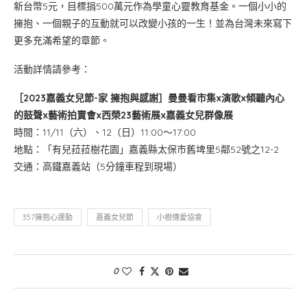
新台幣5元，目標捐500萬元作為學童心靈教育基金。一個小小的
擁抱、一個親子的互動就可以改變小孩的一生！並為台灣未來寫下
更多充滿希望的章節。
活動詳情請參考：
［2023嘉義女兒節-家 擁抱與感謝］曼曼看市集x演歌x傾聽內心
的鼓聲x藝術拍賣會x西榮23藝術展x嘉義女兒群像展
時間：11/11（六）、12（日）11:00～17:00
地點：「有兒菈菈樹花園」嘉義縣太保市舊埤里5鄰52號之12-2
交通：高鐵嘉義站（5分鐘車程到現場）
357擁抱心運動
嘉義女兒節
小樹傳愛協會
0