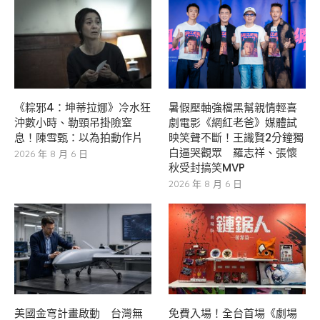
《粽邪4：坤蒂拉娜》冷水狂
暑假壓軸強檔黑幫親情輕喜
沖數小時、勒頸吊掛險窒
劇電影《網紅老爸》媒體試
息！陳雪甄：以為拍動作片
映笑聲不斷！王識賢2分鐘獨
白逼哭觀眾 羅志祥、張懷
2026 年 8 月 6 日
秋受封搞笑MVP
2026 年 8 月 6 日
美國金穹計畫啟動 台灣無
免費入場！全台首場《劇場