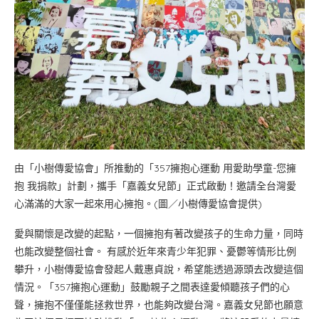
由「小樹傳愛協會」所推動的「357擁抱心運動 用愛助學童-您擁
抱 我捐款」計劃，攜手「嘉義女兒節」正式啟動！邀請全台灣愛
心滿滿的大家一起來用心擁抱。(圖／小樹傳愛協會提供)
愛與關懷是改變的起點，一個擁抱有著改變孩子的生命力量，同時
也能改變整個社會。 有感於近年來青少年犯罪、憂鬱等情形比例
攀升，小樹傳愛協會發起人戴惠貞說，希望能透過源頭去改變這個
情況。「357擁抱心運動」鼓勵親子之間表達愛傾聽孩子們的心
聲，擁抱不僅僅能拯救世界，也能夠改變台灣。嘉義女兒節也願意