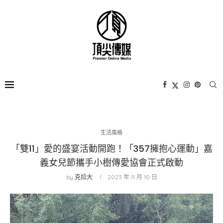
生活風格
「雙11」愛的盛宴活動開跑！「357擁抱心運動」嘉
義女兒節攜手小樹傳愛協會正式啟動
by
克拉大
2023 年 11 月 10 日