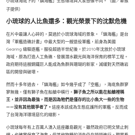
小琉球海底下的「鎮海艦」生態環境與大家想像不同。（圖／牽猴
子提供）
小琉球的人比魚還多：觀光榮景下的沈默危機
在片中最讓人心碎的，莫過於小琉球海域的景象。「鎮海艦」是台
灣「軍艦造礁計畫」中最大型的一艘退役軍艦，前身為美國
Gearing 級驅逐艦，服役超過半世紀後，於2010年沈放於小琉球
海域，原為打造人工魚礁、發展潛水觀光與海洋保育的標竿工程。
政府期待這艘鋼鐵巨人能成為魚群與珊瑚的新家，減緩對天然礁岩
區的開發與破壞。
然而十多年過去，「鎮海艦」如今幾乎成了「空艦」，海底魚群寥
寥無幾，僅有獅子魚在船艙中橫行。
獅子魚之所以能在船艙裡稱
王，並非因為最強，而是因為牠們是僅存的比小魚大一些的生物
——沒有其他競爭者了。
這座本該成為生態庇護所的軍艦，反而成
了台灣海洋環境惡化的縮影。
小琉球每年有上百萬人湧入這座離島觀光，雖然政府已明文禁止刺
網，也確實保育了海龜，但其他物種的消失仍在悄悄進行。觀眾看