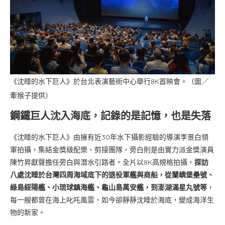
《沈睡的水下巨人》於台北表演藝術中心舉行8K首映會。（圖／
牽猴子提供）
鋼鐵巨人沈入海底，記錄的是記憶，也是失落
《沈睡的水下巨人》由擁有近30年水下攝影經驗的導演李景白領
軍拍攝，集結金獎級配樂、剪接團隊，旁白則是由實力派金獎演員
陳竹昇獻聲擔任旁白與潛水引路者。全片以8K高規格拍攝，
探訪
八處沈睡於台灣四周海域底下的退役軍艦與商船，從蘭嶼堡壘號、
綠島綏陽艦、小琉球鎮海艦、龜山島萬安艦，到澎湖滿星丸號等
，
每一艘都曾在海上叱吒風雲，如今卻靜靜沈睡於海底，變成海洋生
物的新家。