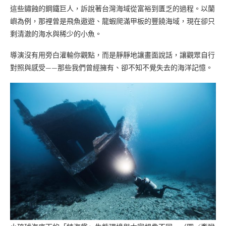
這些鏽蝕的鋼鐵巨人，訴說著台灣海域從富裕到匱乏的過程。以蘭
嶼為例，那裡曾是飛魚遨遊、龍蝦爬滿甲板的豐饒海域，現在卻只
剩清澈的海水與稀少的小魚。
導演沒有用旁白灌輸你觀點，而是靜靜地讓畫面說話，讓觀眾自行
對照與感受——那些我們曾經擁有、卻不知不覺失去的海洋記憶。