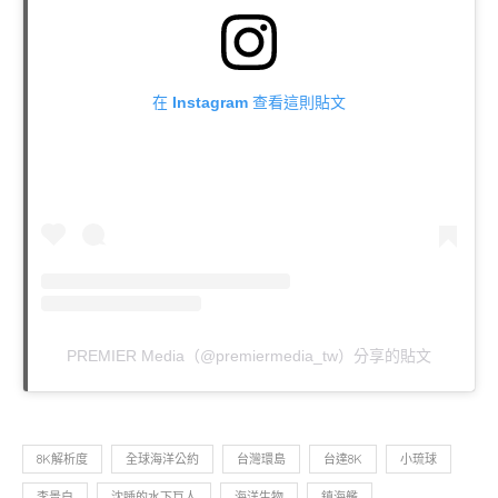
在 Instagram 查看這則貼文
PREMIER Media（@premiermedia_tw）分享的貼文
8K解析度
全球海洋公約
台灣環島
台達8K
小琉球
李景白
沈睡的水下巨人
海洋生物
鎮海艦