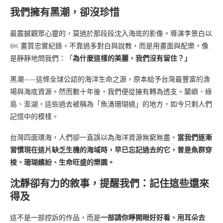
我們擁有黑潮，卻沒珍惜
最震撼觀眾心靈的，莫過於那段段沈入海底的影像。導演李景白以
8K 畫質忠實紀錄，不靠過多對白與說教，而是用畫面與配樂，像
是靜靜地問我們：「
為什麼這樣的美麗，我們沒有留住？」
黑潮——這條全球公認的海洋生命之源，原本給予台灣最豐富的漁
場與海底資源。然而數十年後，我們便從擁有轉為透支。蘭嶼、綠
島、澎湖，這些過去被稱為「魚湧珊瑚繞」的地方，如今只剩人們
記憶中的模樣。
台灣四面環海，人們卻一直誤以為海洋資源無窮無盡。
當我們逐漸
習慣現在這片缺乏生機的海域時，早已忘記過去的它，曾是魚群穿
梭、珊瑚繽紛、生命旺盛的樂園。
沈靜卻有力的敘事，提醒我們：記住這些還來
得及
這不是一部控訴的作品，而是
一部請你睜開眼好好看、用耳朵去