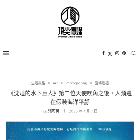
生活風格
Art
Photography
登峰造極
《沈睡的水下巨人》第二位天使吹角之後，人類還
在假裝海洋平靜
by
張可芙
2025 年 4 月 7 日