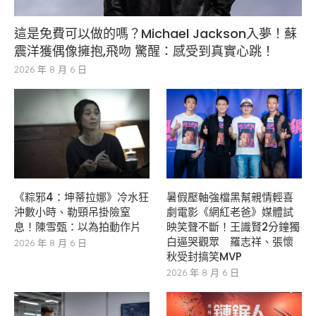
這是免費可以做的嗎？Michael Jackson入夢！蘇
震洋獲偶像擁抱,飛吻 驚醒：感受到真實心跳！
2026 年 8 月 6 日
《粽邪4：坤蒂拉娜》冷水狂
暑假壓軸強檔黑幫親情輕喜
沖數小時、勒頸吊掛險窒
劇電影《網紅老爸》媒體試
息！陳雪甄：以為拍動作片
映笑聲不斷！王識賢2分鐘獨
白逼哭觀眾 羅志祥、張懷
2026 年 8 月 6 日
秋受封搞笑MVP
2026 年 8 月 6 日