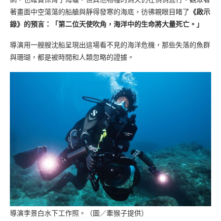
著畫面中空蕩蕩的船艙與靜得發寒的海底，彷彿親眼目睹了
《啟示
錄》的預言：「第二位天使吹角，海洋中的生命將大量死亡。」
導演用一艘艘沈船呈現出這場看不見的海洋危機，那些失落的魚群
與珊瑚，都是被時間和人類忽略的證據。
導演李景白水下工作照。（圖／牽猴子提供）