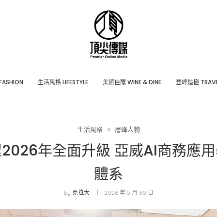
ASHION
⽣活風格 LIFESTYLE
美饌佳釀 WINE & DINE
登峰造極 TRAVE
生活風格
層峰⼈物
026年全面升級 亞威AI商務應
體系
by
克拉大
2026 年 5 月 30 日