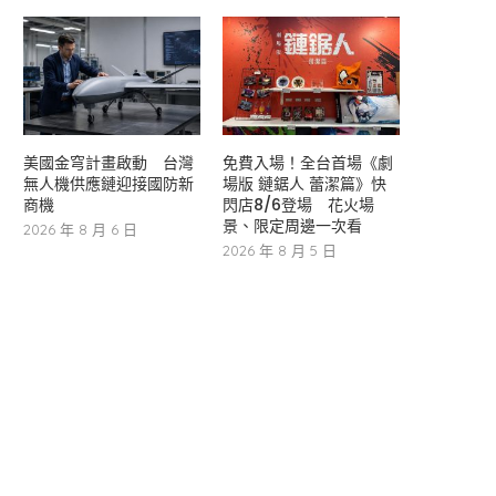
美國金穹計畫啟動 台灣
免費入場！全台首場《劇
無人機供應鏈迎接國防新
場版 鏈鋸人 蕾潔篇》快
商機
閃店8/6登場 花火場
景、限定周邊一次看
2026 年 8 月 6 日
2026 年 8 月 5 日