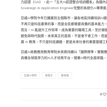
力認證（GAI），此一「五大AI認證整合培訓體系」為國內首
Sovereign AI Application Engineer完整
亞威AI學院今年已擴展到五個縣市，讓各地區持續培訓AI
不再只是科技產業的事，而是全民都需要具備的基本能力。
而言，AI 能提升工作效率，成為重要的職場工具，至於銀
避免與時代脫節，未來真正的差距，不是會不會工作，而是會
廣 AI 教育，不只是科技課題，更是未來社會的重要基礎工
亞威AI商務應用教育學院未來將持續以「國際標準 × 實務
具備全球競爭力的AI人才培育平台，隨著AI時代全面來
亞威AI學院
張楷文
黃頌揚
0