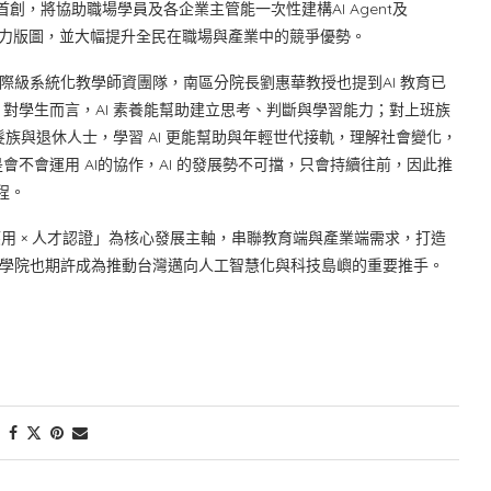
創，將協助職場學員及各企業主管能一次性建構AI Agent及
的系統化AI專業能力版圖，並大幅提升全民在職場與產業中的競爭優勢。
國際級系統化教學師資團隊，南區分院長劉惠華教授也提到AI 教育已
對學生而言，AI 素養能幫助建立思考、判斷與學習能力；對上班族
髮族與退休人士，學習 AI 更能幫助與年輕世代接軌，理解社會變化，
不會運用 AI的協作，AI 的發展勢不可擋，只會持續往前，因此推
程。
應用 × 人才認證」為核心發展主軸，串聯教育端與產業端需求，打造
臨，學院也期許成為推動台灣邁向人工智慧化與科技島嶼的重要推手。