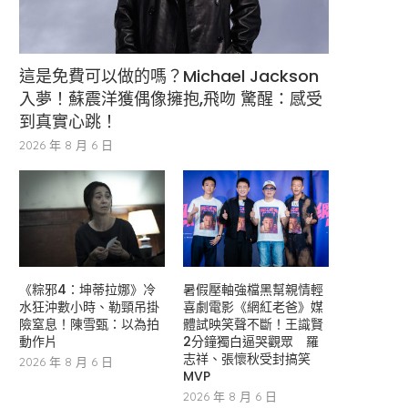
這是免費可以做的嗎？Michael Jackson
入夢！蘇震洋獲偶像擁抱,飛吻 驚醒：感受
到真實心跳！
2026 年 8 月 6 日
《粽邪4：坤蒂拉娜》冷
暑假壓軸強檔黑幫親情輕
水狂沖數小時、勒頸吊掛
喜劇電影《網紅老爸》媒
險窒息！陳雪甄：以為拍
體試映笑聲不斷！王識賢
動作片
2分鐘獨白逼哭觀眾 羅
志祥、張懷秋受封搞笑
2026 年 8 月 6 日
MVP
2026 年 8 月 6 日