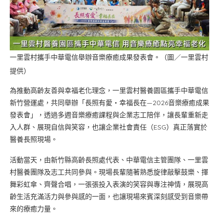
一里雲村攜手中華電信舉辦音樂療癒成果發表會。（圖／一里雲村
提供）
為推動高齡友善與幸福老化理念，一里雲村醫養園區攜手中華電信
新竹營運處，共同舉辦「長照有愛・幸福長在—2026音樂療癒成果
發表會」，透過多週音樂療癒課程與企業志工陪伴，讓長輩重新走
入人群、展現自信與笑容，也讓企業社會責任（ESG）真正落實於
醫養長照現場。
活動當天，由新竹縣高齡長照處代表、中華電信主管團隊、一里雲
村醫養團隊及志工共同參與。現場長輩隨著熟悉旋律敲擊鼓樂、揮
舞彩虹傘、齊聲合唱，一張張投入表演的笑容與專注神情，展現高
齡生活充滿活力與參與感的一面，也讓現場來賓深刻感受到音樂帶
來的療癒力量。