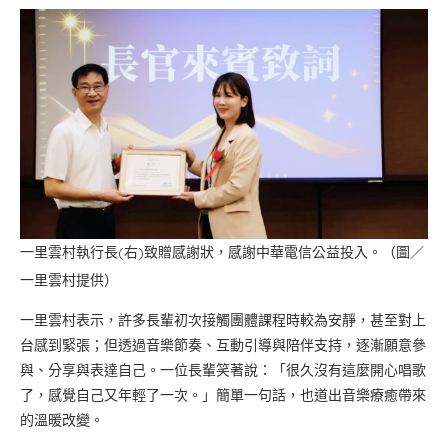
一里雲村執行長(右)致贈感謝狀，感謝中華電信公益投入。（圖／
一里雲村提供）
一里雲村表示，許多長輩初次接觸團體課程時較為安靜，甚至對上
台感到緊張；但透過音樂節奏、互動引導與陪伴支持，逐漸願意參
與、分享與表達自己。一位長輩笑著說：「很久沒有這麼開心唱歌
了，感覺自己又年輕了一次。」簡單一句話，也道出音樂療癒帶來
的溫暖改變。