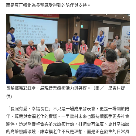
而是真正轉化為長輩感受得到的陪伴與支持。
長輩揮舞彩虹傘，展現音樂療癒活力與笑容。（圖／一里雲村提
供）
「長照有愛・幸福長在」不只是一場成果發表會，更是一場關於陪
伴、尊嚴與幸福老化的實踐。一里雲村未來也將持續攜手更多社會
夥伴，透過醫養整合與多元療癒行動，打造更有溫度、更具幸福感
的高齡照護環境，讓幸福老化不只是理想，而是正在發生的日常風