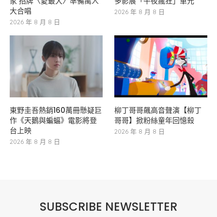
家 招牌〈愛最大〉準備萬人
多影展「午夜瘋狂」單元
大合唱
2026 年 8 月 8 日
2026 年 8 月 8 日
東野圭吾熱銷160萬冊懸疑巨
柳丁哥哥飆高音聲演【柳丁
作《天鵝與蝙蝠》電影將登
哥哥】掀粉絲童年回憶殺
台上映
2026 年 8 月 8 日
2026 年 8 月 8 日
SUBSCRIBE NEWSLETTER