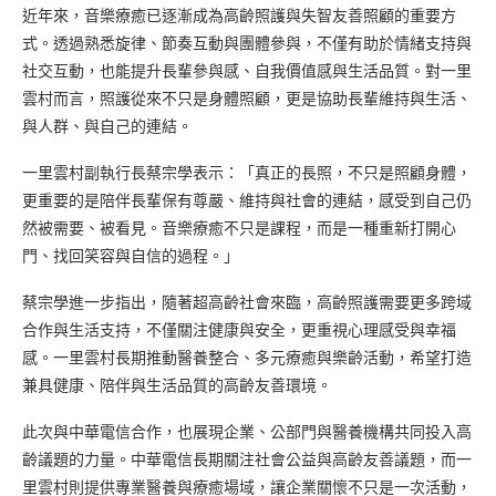
近年來，音樂療癒已逐漸成為高齡照護與失智友善照顧的重要方
式。透過熟悉旋律、節奏互動與團體參與，不僅有助於情緒支持與
社交互動，也能提升長輩參與感、自我價值感與生活品質。對一里
雲村而言，照護從來不只是身體照顧，更是協助長輩維持與生活、
與人群、與自己的連結。
一里雲村副執行長蔡宗學表示：「真正的長照，不只是照顧身體，
更重要的是陪伴長輩保有尊嚴、維持與社會的連結，感受到自己仍
然被需要、被看見。音樂療癒不只是課程，而是一種重新打開心
門、找回笑容與自信的過程。」
蔡宗學進一步指出，隨著超高齡社會來臨，高齡照護需要更多跨域
合作與生活支持，不僅關注健康與安全，更重視心理感受與幸福
感。一里雲村長期推動醫養整合、多元療癒與樂齡活動，希望打造
兼具健康、陪伴與生活品質的高齡友善環境。
此次與中華電信合作，也展現企業、公部門與醫養機構共同投入高
齡議題的力量。中華電信長期關注社會公益與高齡友善議題，而一
里雲村則提供專業醫養與療癒場域，讓企業關懷不只是一次活動，