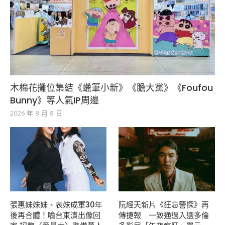
木棉花攤位集結《蠟筆小新》《膽大黨》《Foufou
Bunny》等人氣IP周邊
2026 年 8 月 8 日
張惠妹妹妹、表妹成軍30年
阮經天新片《狂忘警探》再
後再合體！喻台東演出像回
傳捷報 一致通過入選多倫