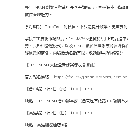
FMI JAPAN 創辦人暨執行長李丹翔指出，未來海外
數位管理能力。
李丹翔說，PropTech 的價值，不只是提升效率，更
承接TTE展後市場熱度，FMI JAPAN也將於6月正式
勢、長短租營運模式，以及 OKINI 數位管理系統的實
經遠景的盛會，兩場活動名額有限，敬請提早預約登記。
【FMI JAPAN 大阪全新建案發表會資訊】
官方報名連結：
https://fmij.tw/japan-property-semina
【台中場】6月6日（六）11:00｜14:30
地點：FMI JAPAN 台中辦事處（西屯區市政路402號凱基
【高雄場】6月7日（日）11:00｜14:30
地點：高雄洲際酒店4樓