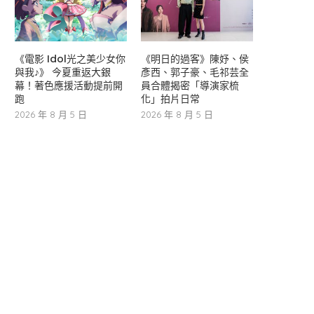
《電影 Idol光之美少女你
《明日的過客》陳妤、侯
與我♪》 今夏重返大銀
彥西、郭子豪、毛祁芸全
幕！著色應援活動提前開
員合體揭密「導演家梳
跑
化」拍片日常
2026 年 8 月 5 日
2026 年 8 月 5 日