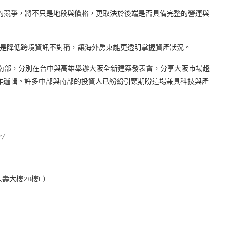
不動產的競爭，將不只是地段與價格，更取決於後端是否具備完整的營運與
重要的是降低跨境資訊不對稱，讓海外房東能更透明掌握資產狀況。
前進中南部，分別在台中與高雄舉辦大阪全新建案發表會，分享大阪市場趨
際操作邏輯。許多中部與南部的投資人已紛紛引頸期盼這場兼具科技與產
r/
人壽大樓28樓E）