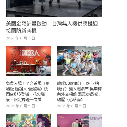
美國金穹計畫啟動 台灣無人機供應鏈迎
接國防新商機
2026 年 8 月 6 日
免費入場！全台首場《劇
體感50度血汗工廠 〈拍
場版 鏈鋸人 蕾潔篇》快
噗仔〉變人體瀑布 吳申梅
閃店8/6登場 花火場
內外交相煎 濕意盎然喊：
景、限定周邊一次看
碾壓〈心落雨〉
2026 年 8 月 5 日
2026 年 8 月 5 日