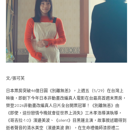
文/張可芙
日本票房突破46億日圓《別離無恙》，上週五（5/29）在台灣上
映後，即創下今年日本非動畫改編真人電影在台最高首週末票房，
榮登2026非動畫改編真人日片全台開票冠軍！《別離無恙》由
《即使，這份戀情今晚就會從世界上消失》三木孝浩導演執導，
《哥吉拉-1.0》濱邊美波、《silent》目黑蓮主演，故事敘述聽得到
逝者聲音的清水美空（濱邊美波 飾），在生命禮儀師漆原禮二