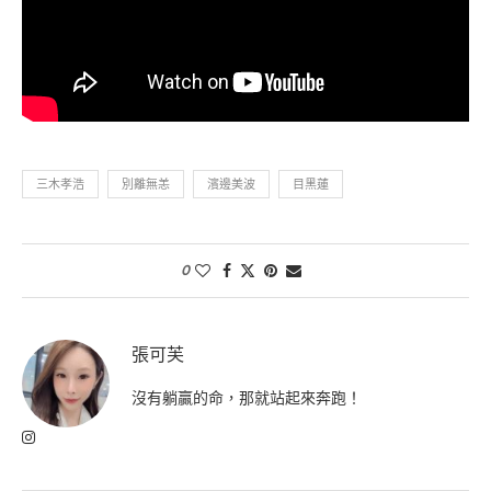
三木孝浩
別離無恙
濱邊美波
目黑蓮
0
張可芙
沒有躺贏的命，那就站起來奔跑！