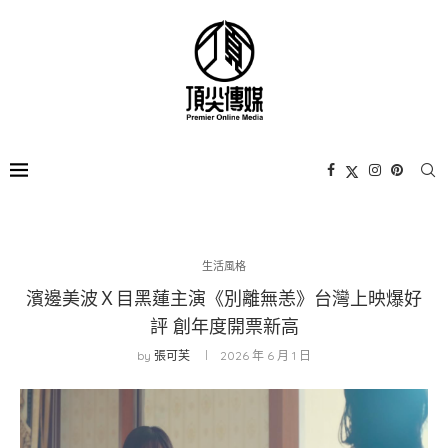
生活風格
濱邊美波Ｘ目黑蓮主演《別離無恙》台灣上映爆好
評 創年度開票新高
by
張可芙
2026 年 6 月 1 日