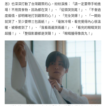
恙》也深深打動了台灣觀眾的心，紛紛淚推：「請一定要帶手帕進
場！不用買食物，因為都在哭！」、「從頭哭到尾！」、「不會過
度煽情，卻明確地打到觀眾的心！」、「完全哭爆！」、「一開始
就哭了，至少要帶三包面紙！」、「毫無冷場，看完覺得內心很溫
暖，被療癒到了！」、「我看兩遍哭兩遍！」、「看完的眼睛哭到
超腫！」、「整個影廳都是哭聲！」、「眼睛腫得像貢丸！」