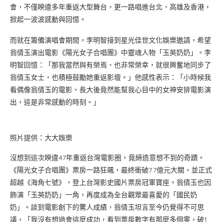
會，不僅睽違多年重返大型舞台，更一路唱進台北、高雄及香港，
掀起一波波感動與回憶。
而就在籌備演唱會期間，李明智接到星光佳世文化娛樂邀請，希望
翁倩玉演出電影《陽光女子合唱團》中靈魂人物「玉英奶奶」。李
明智回憶：「那我當然與有榮焉、也非常榮幸，就很興奮地同步了
翁倩玉女士，也積極鼓勵她重返影壇。」他感性表示：「小時候我
看偶像翁倩玉的電影，長大後竟然能幫我心目中的女神安排電影演
出，這是非常感動的時刻。」
照片提供：大大娛樂
沒想到這次睽違47年重返台灣電影圈，竟締造意想不到的奇蹟。
《陽光女子合唱團》票房一路狂飆，最終衝破7.7億元大關，並正式
超越《海角七號》，登上台灣影史國片票房冠軍寶座。翁倩玉也因
飾演「玉英奶奶」一角，再度成為全台觀眾最喜愛的「國民奶
奶」。談到電影創下的驚人成績，翁倩玉坦言至今仍覺得不可思
議，「我沒有想過會這麼成功，看到票房數字有那麼多個零，破1