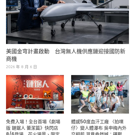
美國金穹計畫啟動 台灣無人機供應鏈迎接國防新
商機
2026 年 8 月 6 日
免費入場！全台首場《劇場
體感50度血汗工廠 〈拍噗
版 鏈鋸人 蕾潔篇》快閃店
仔〉變人體瀑布 吳申梅內外
8/6登場 花火場景、限定
交相煎 濕意盎然喊：碾壓