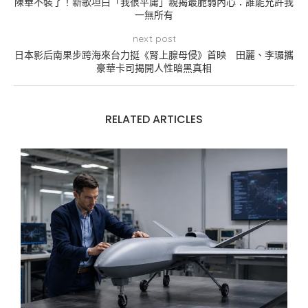
陳華不裝了！新歌坦白「我很平庸」親揭最脆弱內心：誰能允許我
一無所有
next post
日本影后南果步跨海來台力挺《腎上腺母侵》首映 田麗、李㼈攜
豪華卡司揭開人性暗黑真相
RELATED ARTICLES