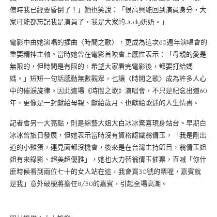
億時我已經要昏倒了！」她也笑說：「很高興能回到演員身分，大
家可能都忘記我是演員了，我是大家的Judy奶奶。」
電影中由她演唱的插曲〈時間之歌〉，更成為這次60週年演唱會的
重要精神主軸。當時她曾在電影首映會上感性表示：「母親的愛是
無限的，但時間是有限的，希望大家看完電影後，都要打給媽
媽。」短短一句話感動無數觀眾，也讓〈時間之歌〉成為許多人心
中的催淚旋律。因此這場《時間之歌》演唱會，不只是紀念出道60
年，更像是一封獻給母親、獻給歲月、也獻給歌迷的人生情書。
記者會另一大亮點，則是綜藝大姐大白冰冰驚喜現身站台。早期白
冰冰曾旅日發展，但她表示當時沒有資格認識翁倩玉，「我是剛出
道的小雞蛋，連見面都沒機會，後來是在台灣主持節目，翁倩玉姐
姐有來錄影、超美超優雅」，她也大力替翁倩玉催票，直喊「你什
麼時候看到兩位七十的女人站在這，我會買30號的票喔，嘉賓就
是我」意外破梗將擔任8/30的嘉賓，引起全場高潮。