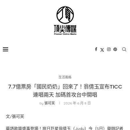
生活風格
7.7億票房「國民奶奶」回來了！翁倩玉宣布TICC
連唱兩天 加碼首攻台中開唱
by
張可芙
2026 年 6 月 8 日
文/張可芙
華語歌壇盛事登場！旅日巨星翁倩玉（Judy）今（5日）舉辦記者