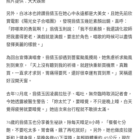
照片提供：大大娛樂
另外，白冰冰也誇讚翁倩玉在她心中永遠都是大美女，且她先前欣
賞電影《陽光女子合唱團》，發現翁倩玉幾近素顏出鏡，直呼：
「妳哪來的勇氣啊！」翁倩玉則說：「我不但素顏，我還請化妝師
把我畫得更老，演戲就是演戲，要忠於角色，唱歌的時候可以盡情
發揮美麗的樣貌。」
為回台宣傳演唱會，翁倩玉卻遇到薔蜜颱風攪局，她焦慮祈求颱風
別到東京，「天上沒有聽到我的祈禱，就趕快重新買機票，真難
買，一直求才求到，胃痛得要死，還好很幸運有買到票。」笑稱還
好沒開天窗。
去年12月底，翁倩玉因凌晨拉肚子、嘔吐，無奈臨時取消記者會，
今她透露被醫生警告：「妳太忙了，要睡覺，不只是晚上睡，白天
覺得疲勞就要睡覺。」她這次來台行程就不敢排太滿。
76歲的翁倩玉也分享養生祕訣，除每天睡足8小時，「餐餐七分
飽，不要吃太多，胃會痛，餓了再吃就好」。另外，她也做皮拉提
斯和上健身房，早晚各做60下深蹲，年輕時體重約 45公斤，現在