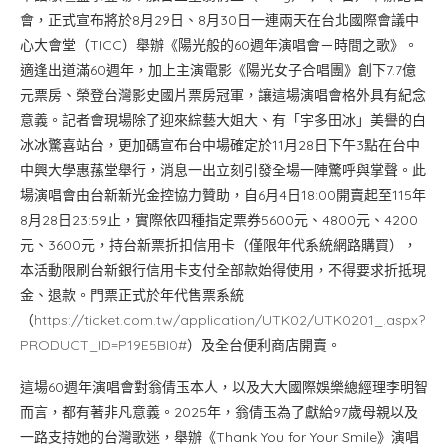
會，正式宣布將於8月29日、8月30日一連兩天在台北國際會議中
心大會堂（TICC）舉辦《陽光般的60週年演唱會－時間之歌》。
適逢出道滿60週年，加上主演電影《陽光女子合唱團》創下7.7億
元票房、榮登台灣影史國片票房冠軍，讓這場演唱會格外具有紀念
意義。記者會現場除了迎來綜藝大姐大、有「宇多田冰」美譽的白
冰冰驚喜站台，更加碼宣布台中場確定於11月28日下午3點在台中
中興大學惠蓀堂舉行，消息一出立刻引發全場一陣驚呼與掌聲。此
場演唱會由台新新光金控協力贊助，自6月4日18:00開賣起至115年
8月28日23:59止，實際依四種指定票券5600元、4800元、4200
元、3600元，持台新票折扣信用卡（僅限年代系統網路購買），
本活動限刷台新銀行信用卡支付全部款始得使用，不得要求折抵現
金、退款。門票正式於年代售票系統
（
https://ticket.com.tw/application/UTK02/UTK0201_.aspx?
PRODUCT_ID=P19E5BI0#
）及全台便利商店開賣。
這場60週年演唱會對翁倩玉本人，以及大大國際娛樂總經理李明智
而言，都有著非凡意義。2025年，翁倩玉為了獻給97歲母親以及
一路支持她的台灣歌迷，舉辦《Thank You for Your Smile》演唱