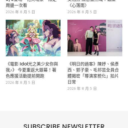
周邊一次看
〈心落雨〉
2026 年 8 月 5 日
2026 年 8 月 5 日
《電影 Idol光之美少女你與
《明日的過客》陳妤、侯彥
我♪》 今夏重返大銀幕！著
西、郭子豪、毛祁芸全員合
色應援活動提前開跑
體揭密「導演家梳化」拍片
日常
2026 年 8 月 5 日
2026 年 8 月 5 日
SUBSCRIBE NEWSLETTER