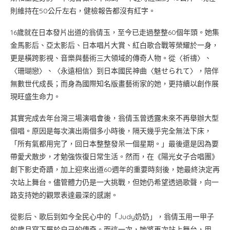
則維持在50公斤左右，健檢報告都沒有紅字。
16歲就在日本發片出道的翁倩玉，至今已走過整整60個年頭。她集
金馬影后、亞太影后、日本唱片大賞、紅白歌合戰等榮耀於一身，
更是橫跨影視、音樂與藝術三大領域的傳奇人物。從〈祈禱〉、
〈珊瑚戀〉、〈永遠相信〉到日本國民神曲〈魅せられて〉，陪伴
無數世代成長；而身為國際知名版畫藝術家的她，更持續以創作展
現旺盛生命力。
其實完成去年台灣三場演唱會後，翁倩玉曾透露未來不再舉辦大型
個唱。原因是每次演出兩個多小時後，隔天幾乎完全無法下床，
「所有氣都用完了，回日本整整發呆一個星期。」最後還是因為要
帶愛犬散步，才勉強恢復日常生活。然而，在《陽光女子合唱團》
創下影史奇蹟，加上迎來出道60週年的重要時刻後，她最終決定再
次站上舞台。儘管體力仍是一大挑戰，但她仍希望透過歌聲，向一
路支持她的觀眾表達最深的感謝。
從影后、歌后到如今全民心中的「Judy奶奶」，翁倩玉用一甲子
的歲月寫下屬於自己的傳奇。而這一次，她將再次站上舞台，用