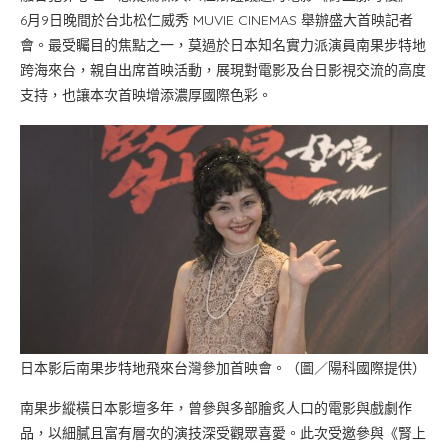
6月9日晚間於台北松仁威秀 MUVIE CINEMAS 舉辦盛大首映記者
會。最受矚目的焦點之一，莫過於日本知名實力派演員南果步特地
跨海來台，親自出席首映活動，展現對電影及台日影視交流的高度
支持，也讓本次首映增添濃厚國際色彩。
日本影后南果步特地飛來台灣參加首映會。（圖／陽科國際提供）
南果步縱橫日本影壇多年，曾參與多部膾炙人口的電影與戲劇作
品，以細膩且富有層次的演技深受觀眾喜愛。此次受邀參與《腎上