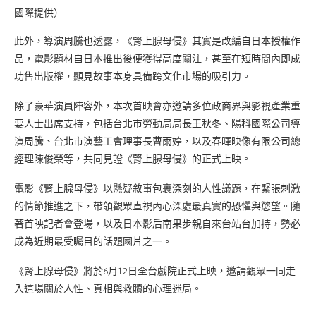
國際提供）
此外，導演周騰也透露，《腎上腺母侵》其實是改編自日本授權作
品，電影題材自日本推出後便獲得高度關注，甚至在短時間內即成
功售出版權，顯見故事本身具備跨文化市場的吸引力。
除了豪華演員陣容外，本次首映會亦邀請多位政商界與影視產業重
要人士出席支持，包括台北市勞動局局長王秋冬、陽科國際公司導
演周騰、台北市演藝工會理事長曹雨婷，以及春暉映像有限公司總
經理陳俊榮等，共同見證《腎上腺母侵》的正式上映。
電影《腎上腺母侵》以懸疑敘事包裹深刻的人性議題，在緊張刺激
的情節推進之下，帶領觀眾直視內心深處最真實的恐懼與慾望。隨
著首映記者會登場，以及日本影后南果步親自來台站台加持，勢必
成為近期最受矚目的話題國片之一。
《腎上腺母侵》將於6月12日全台戲院正式上映，邀請觀眾一同走
入這場關於人性、真相與救贖的心理迷局。