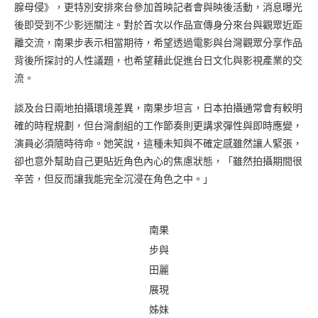
腺母侵》，更特別安排來台參加首映記者會與映後活動，消息曝光
後即受到不少影迷關注。對於首次以作品宣傳身分來台與觀眾近距
離交流，南果步表示相當期待，希望透過電影與台灣觀眾分享作品
背後所探討的人性議題，也希望藉此促進台日文化與影視產業的交
流。
談及台日兩地拍攝環境差異，南果步坦言，日本拍攝通常會有較明
確的時程規劃，但台灣劇組的工作節奏則更講求彈性與即時應變，
演員必須隨時待命。她笑說，這種未知與不確定感雖然讓人緊張，
卻也意外幫助自己更貼近角色內心的焦慮狀態，「雖然拍攝期間很
辛苦，但反而讓我能完全沉浸在角色之中。」
南果
步與
田麗
展現
姊妹