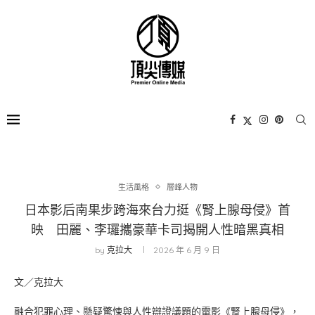
生活風格
層峰⼈物
日本影后南果步跨海來台力挺《腎上腺母侵》首
映 田麗、李㼈攜豪華卡司揭開人性暗黑真相
by
克拉大
2026 年 6 月 9 日
文／克拉大
融合犯罪心理、懸疑驚悚與人性辯證議題的電影《腎上腺母侵》，