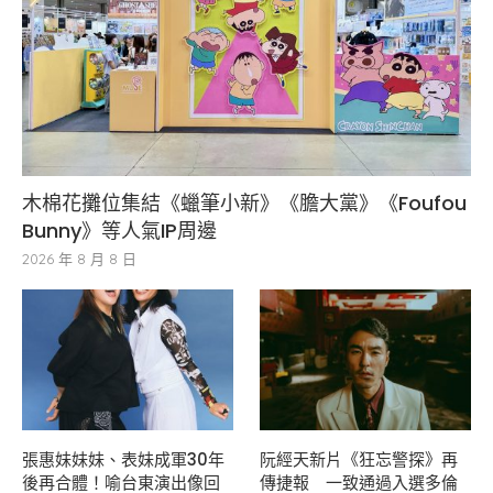
木棉花攤位集結《蠟筆小新》《膽大黨》《Foufou
Bunny》等人氣IP周邊
2026 年 8 月 8 日
張惠妹妹妹、表妹成軍30年
阮經天新片《狂忘警探》再
後再合體！喻台東演出像回
傳捷報 一致通過入選多倫