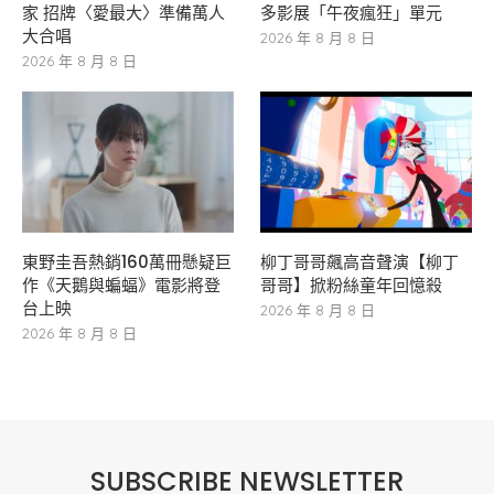
家 招牌〈愛最大〉準備萬人
多影展「午夜瘋狂」單元
大合唱
2026 年 8 月 8 日
2026 年 8 月 8 日
東野圭吾熱銷160萬冊懸疑巨
柳丁哥哥飆高音聲演【柳丁
作《天鵝與蝙蝠》電影將登
哥哥】掀粉絲童年回憶殺
台上映
2026 年 8 月 8 日
2026 年 8 月 8 日
SUBSCRIBE NEWSLETTER