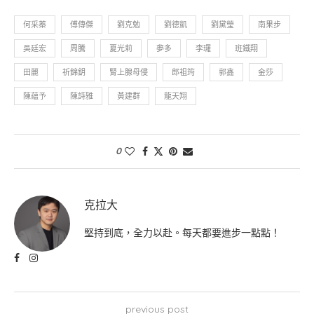
何采蓁
傅傳傑
劉克勉
劉德凱
劉黛瑩
南果步
吳廷宏
周騰
夏光莉
夢多
李㼈
班鐵翔
田麗
祈錦鈅
腎上腺母侵
郎祖筠
郭鑫
金莎
陳蘊予
陳詩雅
黃建群
龍天翔
0
克拉大
堅持到底，全力以赴。每天都要進步一點點！
previous post