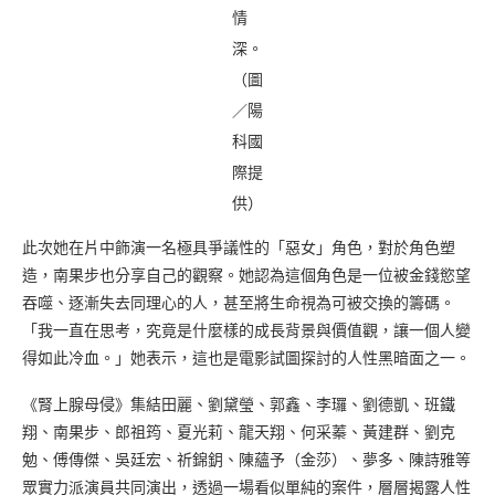
情
深。
（圖
／陽
科國
際提
供）
此次她在片中飾演一名極具爭議性的「惡女」角色，對於角色塑
造，南果步也分享自己的觀察。她認為這個角色是一位被金錢慾望
吞噬、逐漸失去同理心的人，甚至將生命視為可被交換的籌碼。
「我一直在思考，究竟是什麼樣的成長背景與價值觀，讓一個人變
得如此冷血。」她表示，這也是電影試圖探討的人性黑暗面之一。
《腎上腺母侵》集結田麗、劉黛瑩、郭鑫、李㼈、劉德凱、班鐵
翔、南果步、郎祖筠、夏光莉、龍天翔、何采蓁、黃建群、劉克
勉、傅傳傑、吳廷宏、祈錦鈅、陳蘊予（金莎）、夢多、陳詩雅等
眾實力派演員共同演出，透過一場看似單純的案件，層層揭露人性