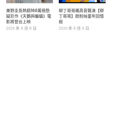
東野圭吾熱銷160萬冊懸
柳丁哥哥飆高音聲演【柳
疑巨作《天鵝與蝙蝠》電
丁哥哥】掀粉絲童年回憶
影將登台上映
殺
2026 年 8 月 8 日
2026 年 8 月 8 日