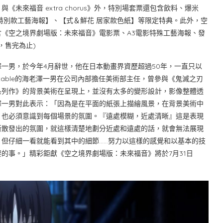
未來福音 extra chorus》外，特別場套票還包含飲料、爆米
特別款工藝海報】、【式＆鮮花 居家款色紙】等限定特典。此外，空
《空之境界劇場版：未來福音》電影票、A3電影特殊工藝海報、發
，售完為止)
男，於今年4月辭世，他在日本動畫界資歷超過50年，一直只以
table的海老澤一男在公司內部擔任美術部主任，曾參與《鬼滅之刃
系列作》的背景美術在呈現上，並沒有太多的變形設計，影像整體透
澤一男對此表示：「因為是在平面的紙張上描繪風景，在背景美術中
，也必須意識到每個場景的氛圍。『遠處模糊，近處清晰』這是表現
所散發出的氛圍，就這樣清楚地劃分近處和遠處的話，就會無法展現
但仔細一看就能看到其中的細節……努力以這樣的感覺和以基本的技
的事。」精彩鉅獻《空之境界劇場版：未來福音》將於7月31日