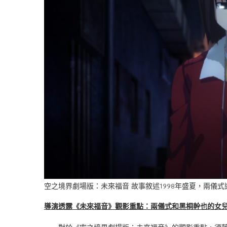
空之境界劇場版：未來福音 故事敘述1998年盛夏，兩儀
導演透露《未來福音》觀影重點：兩儀式和黑桐幹也的女