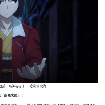
式追捕一名神祕男子──倉密目琉海
兒「兩儀未那」！