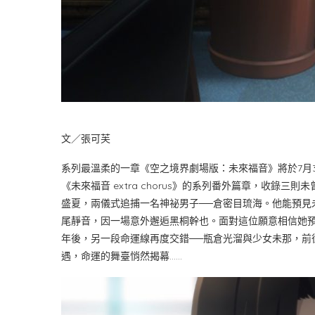
文／張可芙
系列最溫柔的一章《空之境界劇場版：未來福音》將於7月
《未來福音 extra chorus》的系列番外篇章，收錄
盛夏，兩儀式追捕一名神祕男子──倉密目琉海。他能預見
尾靜音，因一場意外邂逅黑桐幹也。面對這位願意相信她
年後，另一段命運線再度交錯──瓶倉光溜與少女未那，前
遇，命運的舞臺悄然揭幕……