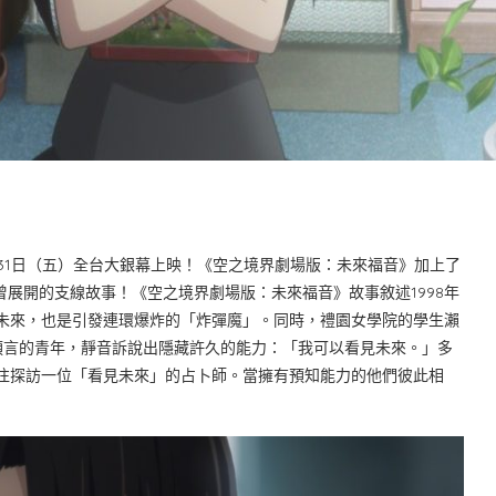
31日（五）全台大銀幕上映！《空之境界劇場版：未來福音》加上了
三則未曾展開的支線故事！《空之境界劇場版：未來福音》故事敘述1998年
未來，也是引發連環爆炸的「炸彈魔」。同時，禮園女學院的學生瀨
預言的青年，靜音訴說出隱藏許久的能力：「我可以看見未來。」多
往探訪一位「看見未來」的占卜師。當擁有預知能力的他們彼此相