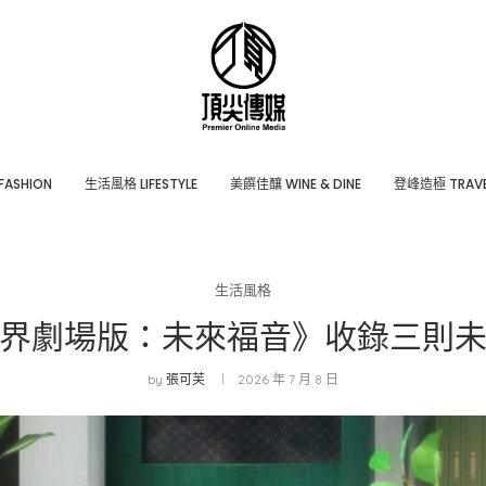
ASHION
⽣活風格 LIFESTYLE
美饌佳釀 WINE & DINE
登峰造極 TRAVE
生活風格
界劇場版：未來福音》收錄三則
by
張可芙
2026 年 7 月 8 日