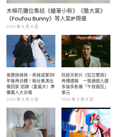
木棉花攤位集結《蠟筆小新》《膽大黨》
《Foufou Bunny》等人氣IP周邊
2026 年 8 月 8 日
張惠妹妹妹、表妹成軍30
阮經天新片《狂忘警探》
年後再合體！喻台東演出
再傳捷報 一致通過入選
像回家 招牌〈愛最大〉準
多倫多影展「午夜瘋狂」
備萬人大合唱
單元
2026 年 8 月 8 日
2026 年 8 月 8 日