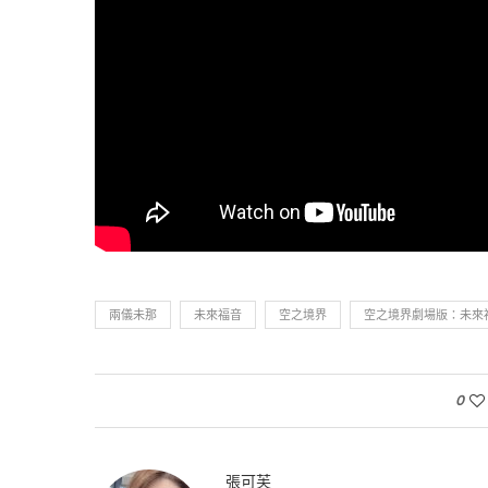
兩儀未那
未來福音
空之境界
空之境界劇場版：未來
0
張可芙