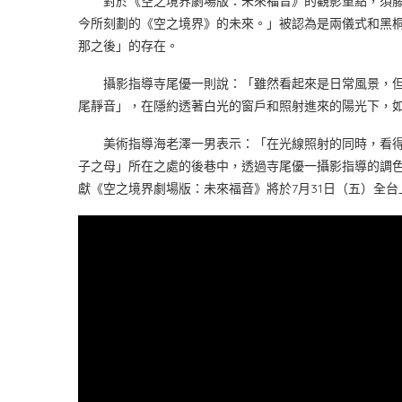
對於《空之境界劇場版：未來福音》的觀影重點，須藤
今所刻劃的《空之境界》的未來。」被認為是兩儀式和黑
那之後」的存在。
攝影指導寺尾優一則說：「雖然看起來是日常風景，但
尾靜音」，在隱約透著白光的窗戶和照射進來的陽光下，
美術指導海老澤一男表示：「在光線照射的同時，看得
子之母」所在之處的後巷中，透過寺尾優一攝影指導的調
獻《空之境界劇場版：未來福音》將於7月31日（五）全台