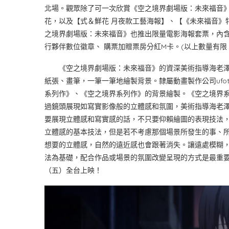
北場。觀眾除了可一次欣賞《空之境界劇場版：未來福音》與《
花，以及【式＆鮮花 月夜款工藝海報】、【《未來福音》
之境界劇場版：未來福音》也推出限量電影海報套票，內含
行夥伴數位徽章、 購票加贈票房分紅M卡。(以上數量有限
《空之境界劇場版：未來福音》的資深美術指導海老澤一
紙張、畫筆，一筆一筆地繪製背景。隸屬動畫製作公司ufo
系列作》、《空之境界系列作》的背景繪製。《空之境界
過鏡頭展現如寫實影像般的立體感和氛圍，美術指導海老
要展現立體感和寫實感的話，不只要仰賴繪圖的表現技法
立體感的基本技法，但是若不考慮那個場景所發生的事、
想要的立體感，自然的遠近感也會跟著消失。讓遠處模糊，
法為基礎，配合作品或場景的氛圍改變呈現的方式是最重要
（五）全台上映！