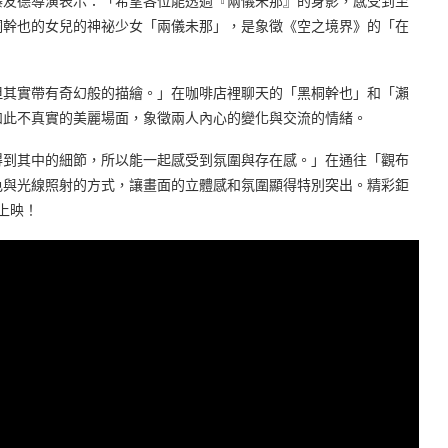
友德導演表示：「希望各位能透過『兩儀未那』的身影，感受到至
桐幹也的女兒的神祕少女「兩儀未那」，是象徵《空之境界》的「在
其實帶有奇幻般的描繪。」在咖啡店裡聊天的「黑桐幹也」和「瀨
如此不真實的美麗場面，象徵兩人內心的變化與交流的情緒。
到其中的細節，所以能一起感受到氛圍與存在感。」在通往「觀布
色與光線照射的方式，讓畫面的立體感和氛圍顯得特別突出。精彩鉅
上映！