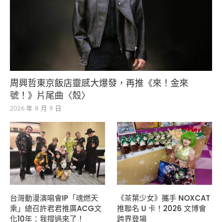
周興哲東京飯店靈感大爆發，再推《來！金來
號！》片尾曲〈殼〉
2026 年 8 月 9 日
台灣動漫演唱會IP「魂燃天
《茶葉少女》攜手 NOXCAT
乘」總召許君君推廣ACG文
推聯名 U 卡！2026 文博會
化10年：我撐過來了！
跨界登場