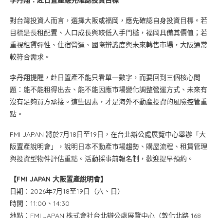
李丹翔：赴日置產應先確認投資目標
對台灣投資人而言，選擇大阪或福岡，應先確認自身投資目標。若
目標是長租配置、人口成長與較低入手門檻，福岡具備其價值；若
重視租賃彈性、住宿營運、國際辨識度與未來轉售市場，大阪通常
較符合需求。
李丹翔提醒，赴日置產不能只看單一數字，而要回到三個核心問
題：能不能租得出去、能不能因應市場變化調整營運方式、未來有
沒有足夠買方承接。這些因素，才是海外不動產投資的風險控管重
點。
FMI JAPAN 將於7月18日至19日，在台北辦公處展覽中心舉辦「大
阪置產說明會」，說明日本不動產市場趨勢、購屋流程、租賃管理
與投資型物件評估重點。活動採事前報名制，歡迎提早預約。
【FMI JAPAN 大阪置產說明會】
日期：2026年7月18至19日（六、日）
時間：11:00、14:30
地點：FMI JAPAN 株式會社台北辦公處展覽中心（敦化北路 168