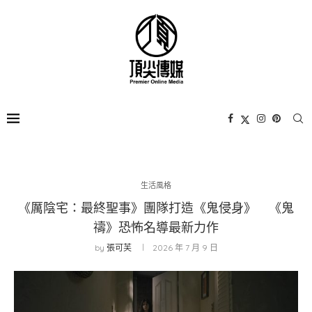
生活風格
《厲陰宅：最終聖事》團隊打造《鬼侵身》 《鬼
禱》恐怖名導最新力作
by
張可芙
2026 年 7 月 9 日