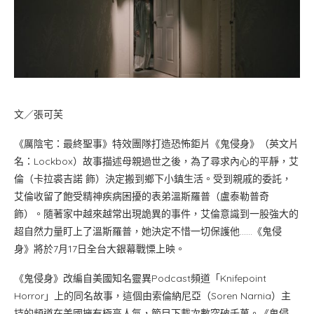
文／張可芙
《厲陰宅：最終聖事》特效團隊打造恐怖鉅片《鬼侵身》（英文片
名：Lockbox）故事描述母親過世之後，為了尋求內心的平靜，艾
倫（卡拉裘吉諾 飾）決定搬到鄉下小鎮生活。受到親戚的委託，
艾倫收留了飽受精神疾病困擾的表弟溫斯羅普（盧泰勒普奇
飾）。隨著家中越來越常出現詭異的事件，艾倫意識到一股強大的
超自然力量盯上了溫斯羅普，她決定不惜一切保護他……《鬼侵
身》將於7月17日全台大銀幕戰慄上映。
《鬼侵身》改編自美國知名靈異Podcast頻道「Knifepoint
Horror」上的同名故事，這個由索倫納尼亞（Soren Narnia）主
持的頻道在美國擁有極高人氣，節目下載次數突破千萬。《鬼侵