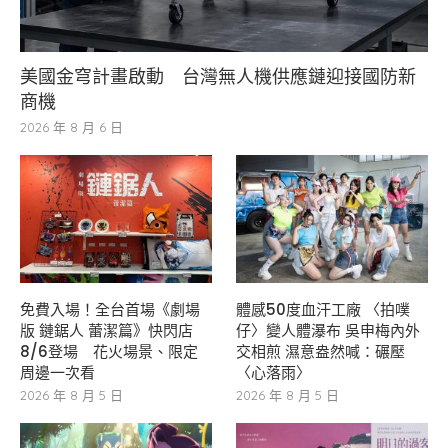
美國金穹計畫啟動 台灣無人機供應鏈迎接國防新
商機
2026 年 8 月 6 日
免費入場！全台首場《劇場
體感50度血汗工廠 〈拍噗
版 鏈鋸人 蕾潔篇》快閃店
仔〉變人體瀑布 吳申梅內外
8/6登場 花火場景、限定
交相煎 濕意盎然喊：碾壓
周邊一次看
〈心落雨〉
2026 年 8 月 5 日
2026 年 8 月 5 日