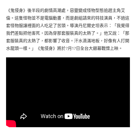
《鬼侵身》後半段的劇情高潮處，惡靈變成怪物型態追趕主角艾
倫。這隻怪物並不是電腦動畫，而是劇組請來的特技演員，不過這
套怪物服讓裡面的人吃足了苦頭。導演丹尼爾史坦表示：「我覺得
我們差點把他害死，因為穿那套服裝真的太熱了。」他又說：「那
套服裝真的太熱了，都影響了收音。汗水滴滿地板，好像有人打開
水龍頭一樣。」《鬼侵身》將於7月17日全台大銀幕戰慄上映。