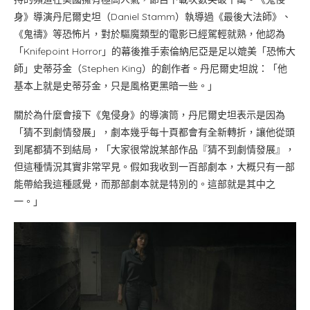
身》導演丹尼爾史坦（Daniel Stamm）執導過《最後大法師》、
《鬼禱》等恐怖片，對於驅魔類型的電影已經駕輕就熟，他認為
「Knifepoint Horror」的幕後推手索倫納尼亞是足以媲美「恐怖大
師」史蒂芬金（Stephen King）的創作者。丹尼爾史坦說：「他
基本上就是史蒂芬金，只是風格更黑暗一些。」
關於為什麼會接下《鬼侵身》的導演筒，丹尼爾史坦表示是因為
「猜不到劇情發展」，劇本幾乎每十頁都會有全新轉折，讓他從頭
到尾都猜不到結局，「大家很常說某部作品『猜不到劇情發展』，
但這種情況其實非常罕見。假如我收到一百部劇本，大概只有一部
能帶給我這種感覺，而那部劇本就是特別的。這部就是其中之
一。」