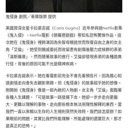
鬼侵身 劇照／車庫娛樂 提供
美國資深女星卡拉裘吉諾（Carla Gugino）近年參與過Netflix影集
《鬼入侵》、Netflix電影《傑羅德遊戲》等知名恐怖驚悚作品，這
次她在《鬼侵身》裡飾演因為失智母親過世而恢復自由之身的女主
角「艾倫」，她受到親戚委託而收留患有創傷後壓力症候群的表弟
「溫斯羅普」，然而隨著故事的進行，艾倫卻發現表弟的各種詭異
行徑，背後的原因可能不光是精神疾病。
卡拉裘吉諾表示，她在看電影前完全不會先看預告片，因為擔心知
道劇情走向會失去觀影樂趣，但《鬼侵身》的故事超乎她的想像。
剛開始《鬼侵身》像是一部內斂的人物劇，女主角「艾倫」面臨著
各種人生課題，「可是故事一路發展下去，她卻一步步走向更龐
大、更難以理解的事物，走向那些根本無法用理性解釋的東西。當
我們一直以來賴以生存的人生規則突然失效時，我們該怎麼辦？如
果眼前的問題，其實比我們所能理解、所能處理的還要巨大，那才
是真正的恐怖。」