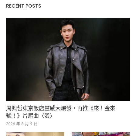
RECENT POSTS
周興哲東京飯店靈感大爆發，再推《來！金來
號！》片尾曲〈殼〉
2026 年 8 月 9 日