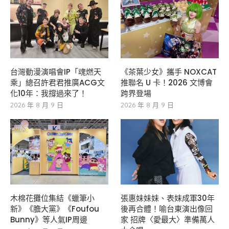
台灣動漫演唱會IP「魂燃天
《茶葉少女》攜手 NOXCAT
乘」總召許君君推廣ACG文
推聯名 U 卡！2026 文博會
化10年：我撐過來了！
跨界登場
2026 年 8 月 9 日
2026 年 8 月 9 日
木棉花攤位集結《蠟筆小
張惠妹妹妹、表妹成軍30年
新》《膽大黨》《Foufou
後再合體！喻台東演出像回
Bunny》等人氣IP周邊
家 招牌〈愛最大〉準備萬人