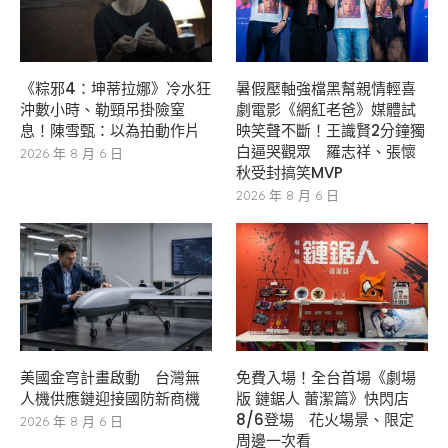
《粽邪4：坤蒂拉娜》冷水狂
暑假壓軸強檔黑幫親情輕喜
沖數小時、勒頸吊掛險窒
劇電影《網紅老爸》媒體試
息！陳雪甄：以為拍動作片
映笑聲不斷！王識賢2分鐘獨
白逼哭觀眾 羅志祥、張懷
2026 年 8 月 6 日
秋受封搞笑MVP
2026 年 8 月 6 日
美國金穹計畫啟動 台灣無
免費入場！全台首場《劇場
人機供應鏈迎接國防新商機
版 鏈鋸人 蕾潔篇》快閃店
8/6登場 花火場景、限定
2026 年 8 月 6 日
周邊一次看