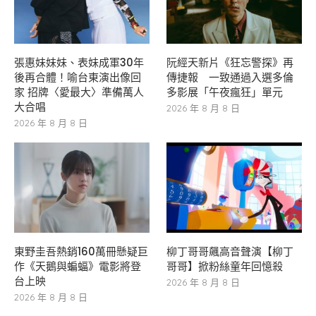
張惠妹妹妹、表妹成軍30年
阮經天新片《狂忘警探》再
後再合體！喻台東演出像回
傳捷報 一致通過入選多倫
家 招牌〈愛最大〉準備萬人
多影展「午夜瘋狂」單元
大合唱
2026 年 8 月 8 日
2026 年 8 月 8 日
東野圭吾熱銷160萬冊懸疑巨
柳丁哥哥飆高音聲演【柳丁
作《天鵝與蝙蝠》電影將登
哥哥】掀粉絲童年回憶殺
台上映
2026 年 8 月 8 日
2026 年 8 月 8 日