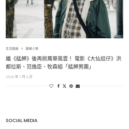
生活風格
層峰⼈物
繼《艋舺》後再掀萬華風雲！ 電影《大仙尪仔》洪
都拉斯、范逸臣、牧森組「艋舺男團」
2026 年 7 月 6 日
SOCIAL MEDIA