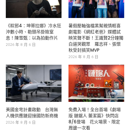
《粽邪4：坤蒂拉娜》冷水狂
暑假壓軸強檔黑幫親情輕喜
沖數小時、勒頸吊掛險窒
劇電影《網紅老爸》媒體試
息！陳雪甄：以為拍動作片
映笑聲不斷！王識賢2分鐘獨
白逼哭觀眾 羅志祥、張懷
2026 年 8 月 6 日
秋受封搞笑MVP
2026 年 8 月 6 日
美國金穹計畫啟動 台灣無
免費入場！全台首場《劇場
人機供應鏈迎接國防新商機
版 鏈鋸人 蕾潔篇》快閃店
8/6登場 花火場景、限定
2026 年 8 月 6 日
周邊一次看