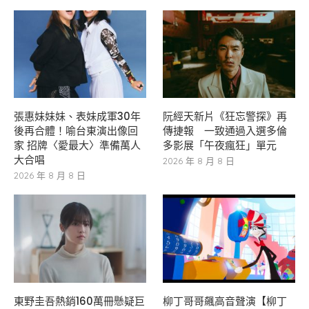
張惠妹妹妹、表妹成軍30年
阮經天新片《狂忘警探》再
後再合體！喻台東演出像回
傳捷報 一致通過入選多倫
家 招牌〈愛最大〉準備萬人
多影展「午夜瘋狂」單元
大合唱
2026 年 8 月 8 日
2026 年 8 月 8 日
東野圭吾熱銷160萬冊懸疑巨
柳丁哥哥飆高音聲演【柳丁