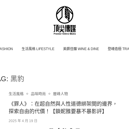
ASHION
⽣活風格 LIFESTYLE
美饌佳釀 WINE & DINE
登峰造極 TRAV
AG:
黑豹
生活風格
品味時尚
層峰⼈物
《罪人》：在超自然與人性道德綁架間的邊界，
探索自由的代價！【鎖妮雅要暴不暴影評】
2025 年 4 月 19 日