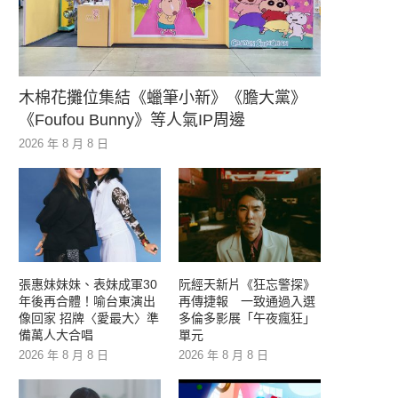
木棉花攤位集結《蠟筆小新》《膽大黨》
《Foufou Bunny》等人氣IP周邊
2026 年 8 月 8 日
張惠妹妹妹、表妹成軍30
阮經天新片《狂忘警探》
年後再合體！喻台東演出
再傳捷報 一致通過入選
像回家 招牌〈愛最大〉準
多倫多影展「午夜瘋狂」
備萬人大合唱
單元
2026 年 8 月 8 日
2026 年 8 月 8 日