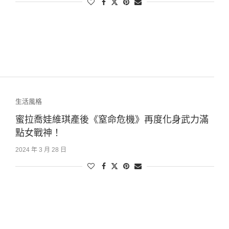
生活風格
蜜拉喬娃維琪產後《窒命危機》再度化身武力滿
點女戰神！
2024 年 3 月 28 日