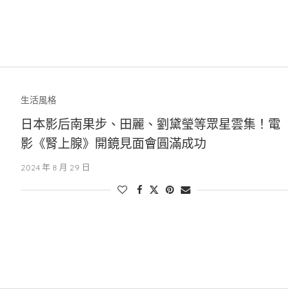
生活風格
日本影后南果步、田麗、劉黛瑩等眾星雲集！電
影《腎上腺》開鏡見面會圓滿成功
2024 年 8 月 29 日