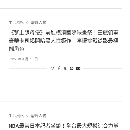
生活風格
層峰⼈物
《腎上腺母侵》前進橫濱國際映畫祭！田麗領軍
豪華卡司揭開暗黑人性鉅作 李㼈挑戰從影最極
端角色
2026 年 4 月 30 日
生活風格
層峰⼈物
NBA最美日本記者坐鎮！全台最大規模綜合力量