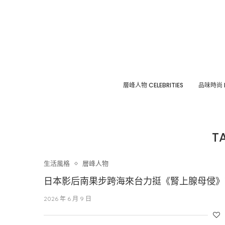
層峰⼈物 CELEBRITIES
品味時尚 F
T
生活風格
層峰⼈物
日本影后南果步跨海來台力挺《腎上腺母侵》
2026 年 6 月 9 日