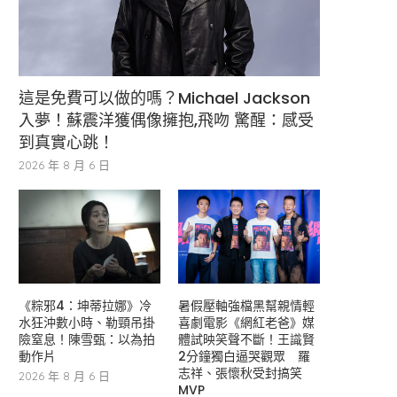
這是免費可以做的嗎？Michael Jackson
入夢！蘇震洋獲偶像擁抱,飛吻 驚醒：感受
到真實心跳！
2026 年 8 月 6 日
《粽邪4：坤蒂拉娜》冷
暑假壓軸強檔黑幫親情輕
水狂沖數小時、勒頸吊掛
喜劇電影《網紅老爸》媒
險窒息！陳雪甄：以為拍
體試映笑聲不斷！王識賢
動作片
2分鐘獨白逼哭觀眾 羅
志祥、張懷秋受封搞笑
2026 年 8 月 6 日
MVP