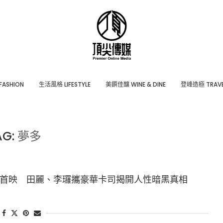
ASHION
⽣活風格 LIFESTYLE
美饌佳釀 WINE & DINE
登峰造極 TRAVE
AG:
夢多
首映 田麗、李㼈攜豪華卡司揭開人性暗黑真相